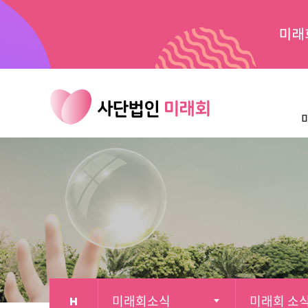
메
본
뉴
문
바
으
로
로
가
바
기
로
가
기
미래회소식
미래회 소