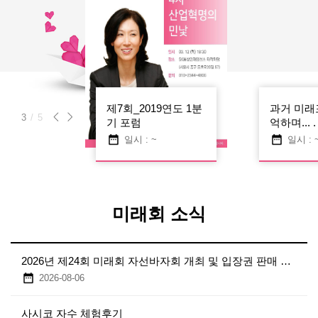
9연도 2분
제7회_2019연도 1분
과거 미래
3
/
5
기 포럼
억하며... .
일시 : ~
일시 : 
미래회 소식
2026년 제24회 미래회 자선바자회 개최 및 입장권 판매 안내
2026-08-06
사시코 자수 체험후기